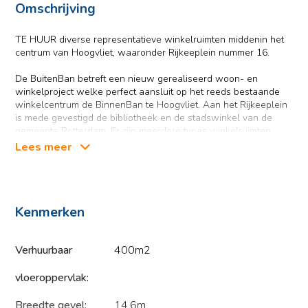
Omschrijving
TE HUUR diverse representatieve winkelruimten middenin het
centrum van Hoogvliet, waaronder Rijkeeplein nummer 16.
De BuitenBan betreft een nieuw gerealiseerd woon- en
winkelproject welke perfect aansluit op het reeds bestaande
winkelcentrum de BinnenBan te Hoogvliet. Aan het Rijkeeplein
is mede gevestigd de bibliotheek en de stadswinkel van de
gemeente Rotterdam. Er zijn meerdere types winkelruimten
beschikbaar aan het Rijkeeplein.
Lees meer
BEREIKBAARHEID
Kenmerken
Per auto:
De op- en afritten van Rijksweg A15 zijn binnen enkele
Verhuurbaar
400m2
autominuten bereikbaar. Er is een ruime openbare gratis
parkeergelegenheid op het naastgelegen parkeerterrein,
vloeroppervlak:
alsmede parkeergelegenheid in de ondergelegen garages.
Breedte gevel:
14.6m