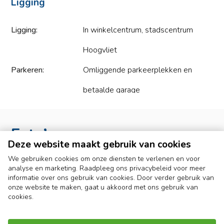
Ligging
Status:
Beschikbaar
VOORZIENINGEN
Servicekosten:
€1,-
Het gehuurde zal casco worden opgeleverd. Turn Key
Ligging:
In winkelcentrum, stadscentrum
oplevering in overleg mogelijk.
Hoogvliet
SERVICEKOSTEN
Parkeren:
Omliggende parkeerplekken en
De servicekosten worden in nader overleg vastgesteld.
betaalde garage
HUURPRIJSAANPASSING
Bereikbaarheid:
Uitstekend met auto en OV
Jaarlijks, op basis van de wijziging van het maandprijs-
indexcijfer volgens de consumentenprijsindex (CPI) reeks CPI-
Foto’s
Alle Huishoudens (2015 = 100), gepubliceerd door het Centraal
Bureau voor de Statistiek (CBS).
Deze website maakt gebruik van cookies
We gebruiken cookies om onze diensten te verlenen en voor
HUURTERMIJN
analyse en marketing. Raadpleeg ons privacybeleid voor meer
informatie over ons gebruik van cookies. Door verder gebruik van
5 jaar + 5 optiejaren. Ieder ander termijn in overleg.
onze website te maken, gaat u akkoord met ons gebruik van
cookies.
HUURBETALING
Vooruit per kwartaal te voldoen.