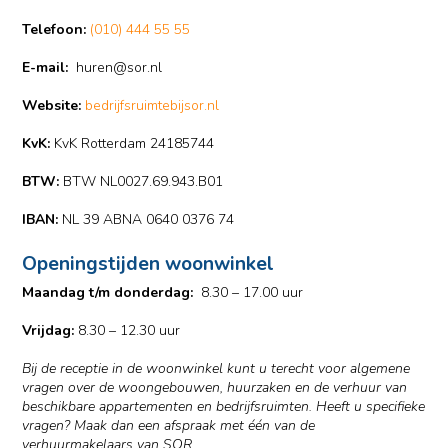
Telefoon:
(010) 444 55 55
E-mail:
huren@sor.nl
Website:
bedrijfsruimtebijsor.nl
KvK:
KvK Rotterdam 24185744
BTW:
BTW NL0027.69.943.B01
IBAN:
NL 39 ABNA 0640 0376 74
Openingstijden woonwinkel
Maandag t/m donderdag:
8.30 – 17.00 uur
Vrijdag:
8.30 – 12.30 uur
Bij de receptie in de woonwinkel kunt u terecht voor algemene
vragen over de woongebouwen, huurzaken en de verhuur van
beschikbare appartementen en bedrijfsruimten. Heeft u specifieke
vragen? Maak dan een afspraak met één van de
verhuurmakelaars van SOR.